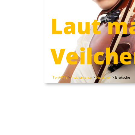
Laut m
Veilche
TonARTe
>
Instrumente
>
Streicher
>
Bratsche