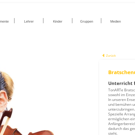
umente
Lehrer
Kinder
Gruppen
Medien
Zurück
Bratschen
Unterricht 
TonARTe Bratsc
sowohl im Einzel
In unseren Ense
und bemühen un
unterzubringen.
Spezielle Arra
ermöglichen ei
Anfängerbereich
dadurch das ge
steht.