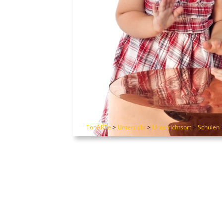
TonARTe
>
Unterricht
>
Unterrichtsort
>
Schulen