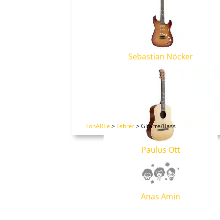
Sebastian Nöcker
TonARTe
>
Lehrer
>
Gitarre/Bass
Paulus Ott
Anas Amin