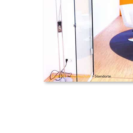
TonARTe
>
Musikschule
>
Standorte