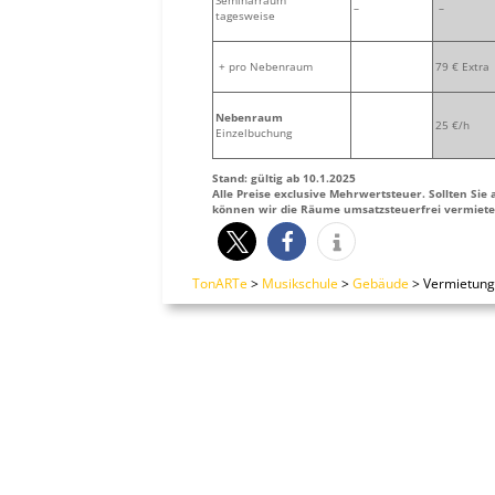
Seminarraum
–
–
tagesweise
+ pro Nebenraum
79 € Extra
Nebenraum
25 €/h
Einzelbuchung
Stand: gültig ab 10.1.2025
Alle Preise exclusive Mehrwertsteuer. Sollten Sie
können wir die Räume umsatzsteuerfrei vermiete
TonARTe
>
Musikschule
>
Gebäude
>
Vermietung