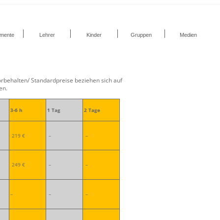
umente
Lehrer
Kinder
Gruppen
Medien
vorbehalten/ Standardpreise beziehen sich auf
en.
3-6 h
1 Tag
2 Tage
219 €
–
–
249 €
–
–
–
–
–