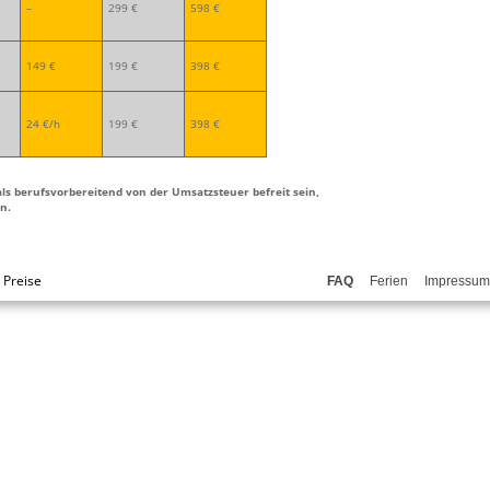
–
299 €
598 €
149 €
199 €
398 €
24 €/h
199 €
398 €
 als berufsvorbereitend von der Umsatzsteuer befreit sein,
n.
 Preise
FAQ
Ferien
Impressum