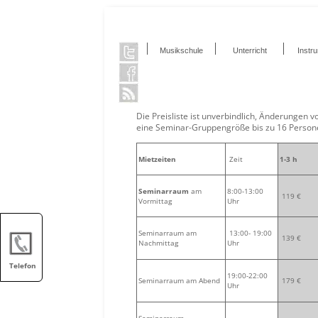
Musikschule
Unterricht
Instr
Die Preisliste ist unverbindlich, Änderungen 
eine Seminar-Gruppengröße bis zu 16 Person
Mietzeiten
Zeit
1-3 h
Seminarraum
am
8:00-13:00
119 €
Vormittag
Uhr
Seminarraum am
13:00- 19:00
139 €
Nachmittag
Uhr
Telefon
19:00-22:00
Seminarraum am Abend
179 €
Uhr