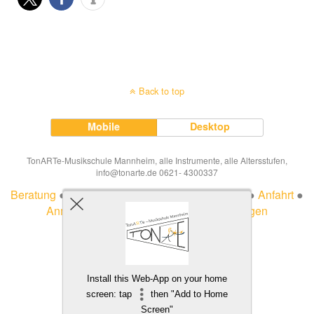
Back to top
Mobile
Desktop
TonARTe-Musikschule Mannheim, alle Instrumente, alle Altersstufen,
info@tonarte.de 0621- 4300337
Beratung
●
Impressum
●
Datenschutzerklärung
●
Anfahrt
●
Anmeldung
●
Ferien
●
Veträge hier kündigen
Install this Web-App on your home
screen: tap
then "Add to Home
Screen"