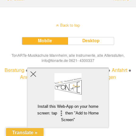
Back to top
Mobile
Desktop
TonARTe-Musikschule Mannheim, alle Instrumente, alle Altersstufen,
info@tonarte.de 0621- 4300337
Beratung
●
Impressum
●
Datenschutzerklärung
●
Anfahrt
●
Anmeldung
●
Ferien
●
Veträge hier kündigen
Install this Web-App on your home
screen: tap
then "Add to Home
Screen"
Translate »