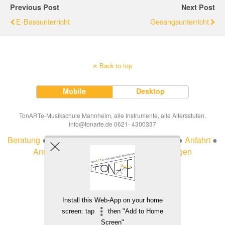
Previous Post
Next Post
E-Bassunterricht
Gesangsunterricht
Back to top
Mobile
Desktop
TonARTe-Musikschule Mannheim, alle Instrumente, alle Altersstufen,
info@tonarte.de 0621- 4300337
Beratung
●
Impressum
●
Datenschutzerklärung
●
Anfahrt
●
Anmeldung
●
Ferien
●
Veträge hier kündigen
Install this Web-App on your home
screen: tap
then "Add to Home
Screen"