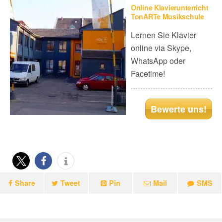
Online Klavierunterricht
TonARTe Musikschule
Lernen Sie Klavier
online via Skype,
WhatsApp oder
Facetime!
Bewerte uns!
Share
Tweet
Pin
Mail
SMS