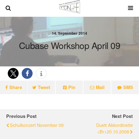
14. September 2014
Cubase Workshop April 09
Share
Tweet
Pin
Mail
SMS
Previous Post
Next Post
Schulkonzert November 09
Duett Akkordinette
<br>20.10.2008