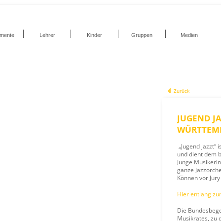
umente
Lehrer
Kinder
Gruppen
Medien
Zurück
JUGEND JA
WÜRTTEM
„Jugend jazzt“ i
und dient dem b
Junge Musikeri
ganze Jazzorche
Können vor Jury
Hier entlang zur 
Die Bundesbege
Musikrates, zu 