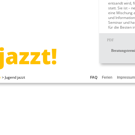
entsandt wird, f
statt. Sie ist 
eine Mischung a
und Informatio
Seminar und ha
für die Besten 
„Jugend jazzt fü
PDF
heißt die Bunde
jazzt!
in den „ungerad
Beratungsterm
Ensembles, Com
e
>
Jugend jazzt
FAQ
Ferien
Impressum