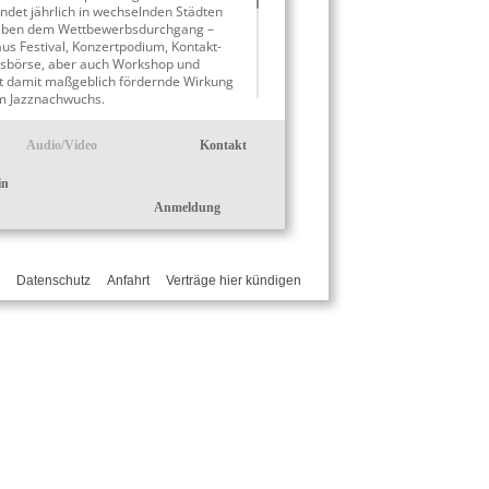
indet jährlich in wechselnden Städten
– neben dem Wettbewerbsdurchgang –
us Festival, Konzertpodium, Kontakt-
nsbörse, aber auch Workshop und
t damit maßgeblich fördernde Wirkung
im Jazznachwuchs.
r Jazzorchester – Škoda Jazzpreis“
Audio/Video
Kontakt
sbegegnung in den „geraden“ Jahren;
en“ Jahren steht sie den kleinen
in
bos und Bands offen.
Anmeldung
Datenschutz
Anfahrt
Verträge hier kündigen