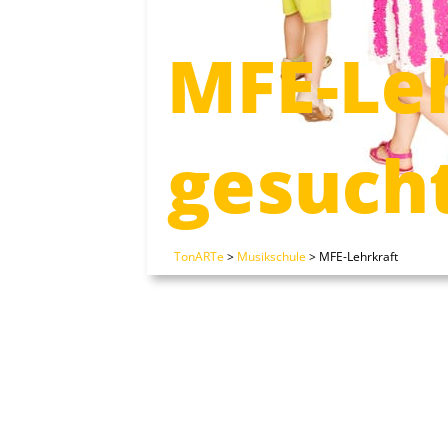
MFE-Le
gesuch
TonARTe
>
Musikschule
>
MFE-Lehrkraft