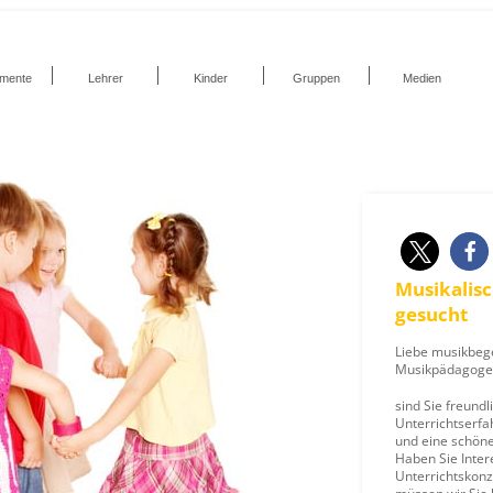
umente
Lehrer
Kinder
Gruppen
Medien
Musikalis
gesucht
Liebe musikbeg
Musikpädagoge
sind Sie freundl
Unterrichtserfa
und eine schön
Haben Sie Inter
Unterrichtskon