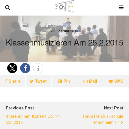
26. Februar 2015
Klassenmusizieren Am 25.2.2015
Share
Tweet
Pin
Mail
SMS
Previous Post
Next Post
Seebühnen-Konzert Do, 14.
TonARTe Musikschule
Mai 2015
Mannheim R4