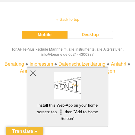
Back to top
Mobile
Desktop
TonARTe-Musikschule Mannheim, alle Instrumente, alle Altersstufen,
info@tonarte.de 0621- 4300337
Beratung
●
Impressum
●
Datenschutzerklärung
●
Anfahrt
●
Anmeldung
●
Ferien
●
Veträge hier kündigen
Install this Web-App on your home
screen: tap
then "Add to Home
Screen"
Translate »