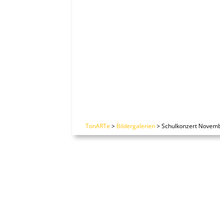
TonARTe
>
Bildergalerien
>
Schulkonzert Novem