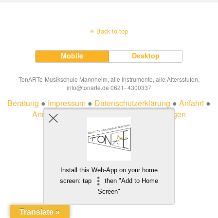
Back to top
Mobile
Desktop
TonARTe-Musikschule Mannheim, alle Instrumente, alle Altersstufen,
info@tonarte.de 0621- 4300337
Beratung
●
Impressum
●
Datenschutzerklärung
●
Anfahrt
●
Anmeldung
●
Ferien
●
Veträge hier kündigen
Install this Web-App on your home
screen: tap
then "Add to Home
Screen"
Translate »