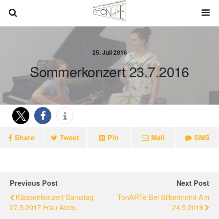
25. Juli 2016
Sommerkonzert 23.7.2016
Share
Tweet
Pin
Mail
SMS
Previous Post
Next Post
Klassenkonzert Samstag
TonARTe Bei Silbermond Am
27.5.2017 Frau Alecu
24.5.2016