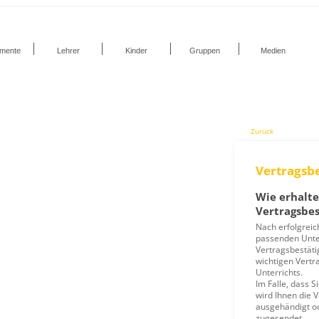
umente
Lehrer
Kinder
Gruppen
Medien
Zurück
Vertragsb
Wie erhalte
Vertragsbes
Nach erfolgrei
passenden Unter
Vertragsbestäti
wichtigen Vertr
Unterrichts.
Im Falle, dass 
wird Ihnen die 
ausgehändigt o
zugesendet.