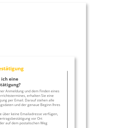
estätigung
 ich eine
tätigung?
cher Anmeldung und dem Finden eines
richtstermines, erhalten Sie eine
gung per Email. Darauf stehen alle
agsdaten und der genaue Beginn Ihres
Sie über keine Emailadresse verfügen,
Vertragsbestätigung vor Ort
der auf dem postalischen Weg