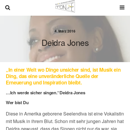
4. März 2016
Deidra Jones
„In einer Welt wo Dinge unsicher sind, ist Musik ein
Ding, das eine unveränderliche Quelle der
Erneuerung und Inspiration bleibt.
…Ich werde sicher singen.“Deidra Jones
Wer bist Du
Diese in Amerika geborene Seelendiva ist eine Vokalistin
mit Musik in ihrem Blut. Schon mit sehr jungen Jahren hat
Deidra gewusst, dass das Singen nicht nur da war, sie