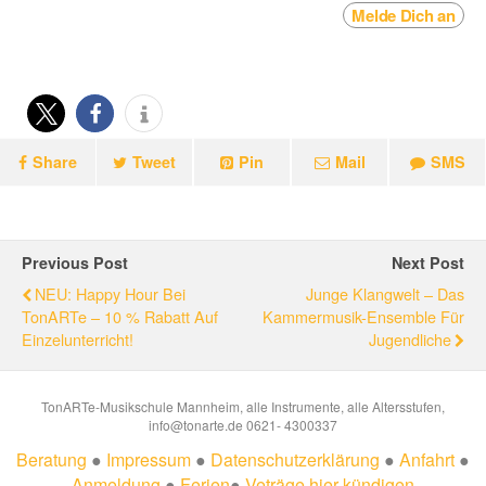
Melde Dich an
Share
Tweet
Pin
Mail
SMS
Previous Post
Next Post
NEU: Happy Hour Bei
Junge Klangwelt – Das
TonARTe – 10 % Rabatt Auf
Kammermusik-Ensemble Für
Einzelunterricht!
Jugendliche
TonARTe-Musikschule Mannheim, alle Instrumente, alle Altersstufen,
info@tonarte.de 0621- 4300337
Beratung
●
Impressum
●
Datenschutzerklärung
●
Anfahrt
●
Anmeldung
●
Ferien
●
Veträge hier kündigen