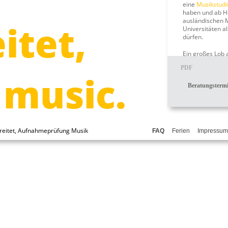
eine
Musikstudi
haben und ab He
ausländischen 
itet,
Universitäten a
dürfen.
Ein großes Lob a
und viel Erfolg 
PDF
Lebensweg von 
o music.
Beratungsterm
eure TonARTist
ereitet, Aufnahmeprüfung Musik
FAQ
Ferien
Impressum