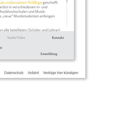
um vorbereiteten Prüflinge
geschafft
rbst in verschiedenen in- und
Musikhochschulen und Musik-
ls „neue“ Musikstudenten anfangen
n alle beteiligten (Schüler und Lehrer)
auf dem musikalisch, professionellen
Audio/Video
Kontakt
unserer Seite,
in
en
Anmeldung
Datenschutz
Anfahrt
Verträge hier kündigen