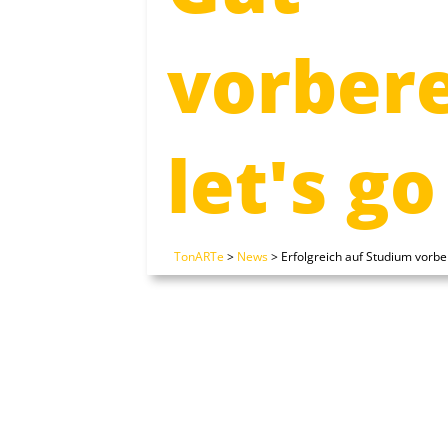
vorbere
let's g
TonARTe
>
News
>
Erfolgreich auf Studium vorb