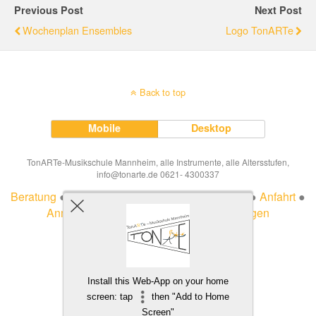
Previous Post
Next Post
Wochenplan Ensembles
Logo TonARTe
Back to top
Mobile
Desktop
TonARTe-Musikschule Mannheim, alle Instrumente, alle Altersstufen,
info@tonarte.de 0621- 4300337
Beratung
●
Impressum
●
Datenschutzerklärung
●
Anfahrt
●
Anmeldung
●
Ferien
●
Veträge hier kündigen
Install this Web-App on your home
screen: tap
then "Add to Home
Screen"